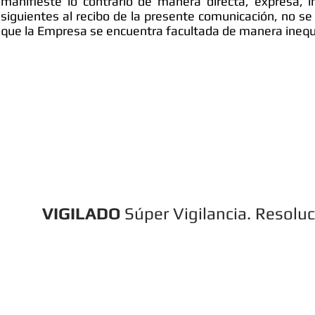
manifieste lo contrario de manera directa, expresa, in
siguientes al recibo de la presente comunicación, no s
que la Empresa se encuentra facultada de manera inequí
Licencias
Pólizas y Garantías
Proceso de Selección
Tratamiento Datos Personales
VIGILADO
Súper Vigilancia. Resolu